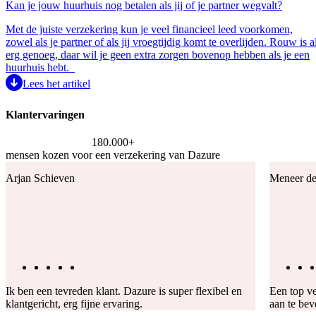
Kan je jouw huurhuis nog betalen als jij of je partner wegvalt?
Met de juiste verzekering kun je veel financieel leed voorkomen,
zowel als je partner of als jij vroegtijdig komt te overlijden. Rouw is a
erg genoeg, daar wil je geen extra zorgen bovenop hebben als je een
huurhuis hebt.
Lees het artikel
Klantervaringen
180.000+
mensen kozen voor een verzekering van Dazure
Arjan Schieven
Meneer de
Ik ben een tevreden klant. Dazure is super flexibel en
Een top ve
klantgericht, erg fijne ervaring.
aan te bev