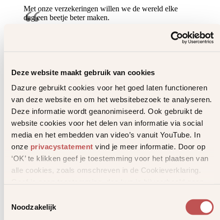
Als helden stilvallen
Met onze verzekeringen willen we de wereld elke
dag een beetje beter maken.
Een korte inspirerende film over verlies
en veerkracht
Uitgelicht
Bekijk video
Deze website maakt gebruik van cookies
Dazure gebruikt cookies voor het goed laten functioneren
van deze website en om het websitebezoek te analyseren.
Deze informatie wordt geanonimiseerd. Ook gebruikt de
website cookies voor het delen van informatie via social
media en het embedden van video’s vanuit YouTube. In
onze
privacystatement
vind je meer informatie. Door op
‘OK’ te klikken geef je toestemming voor het plaatsen van
alle cookies, zoals omschreven in de Cookieverklaring.
Geef je geen toestemming, dan kun je bijvoorbeeld geen
video’s bekijken.
Toestemmingsselectie
Noodzakelijk