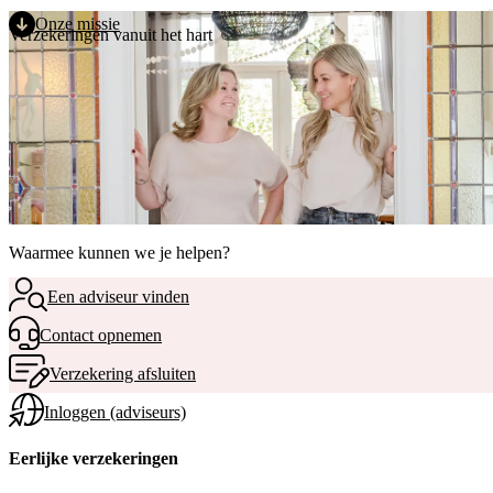
Direct naar de inhoud
MENU
Onze missie
Verzekeringen vanuit het hart
Waarmee kunnen we je helpen?
Een adviseur vinden
Contact opnemen
Verzekering afsluiten
Inloggen (adviseurs)
Eerlijke verzekeringen