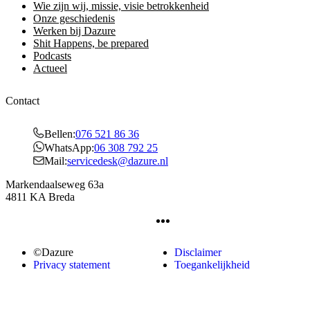
Wie zijn wij, missie, visie betrokkenheid
Onze geschiedenis
Werken bij Dazure
Shit Happens, be prepared
Podcasts
Actueel
Contact
Bellen:
076 521 86 36
WhatsApp:
06 308 792 25
Mail:
servicedesk@dazure.nl
Markendaalseweg 63a
4811 KA Breda
©Dazure
Disclaimer
Privacy statement
Toegankelijkheid