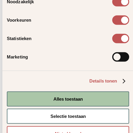
Noodzakelijk
Vragen?
Voorkeuren
Heb je vragen over het herroepingsrecht of je
overlijdensrisicoverzekering? Neem dan contact op met je adviseur.
Statistieken
Verzekeringen
Marketing
GoedIdee ORV
GewoonIdee Hypotheek ORV Allianz
GewoonIdee Hypotheek ORV Goudse
Details tonen
Dazure Krediet ORV
Dazure Lastenbeschermer AO-WW
Alles toestaan
Hulp & contact
Selectie toestaan
Meest voorkomende wijzigingen
Contact met Dazure
Veelgestelde vragen
Informatie versturen naar Dazure