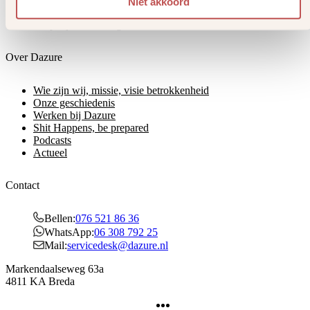
Niet akkoord
Wat moet ik regelen bij een overlijden?
Hulp bij verwerking
Over Dazure
Wie zijn wij, missie, visie betrokkenheid
Onze geschiedenis
Werken bij Dazure
Shit Happens, be prepared
Podcasts
Actueel
Contact
Bellen:
076 521 86 36
WhatsApp:
06 308 792 25
Mail:
servicedesk@dazure.nl
Markendaalseweg 63a
4811 KA Breda