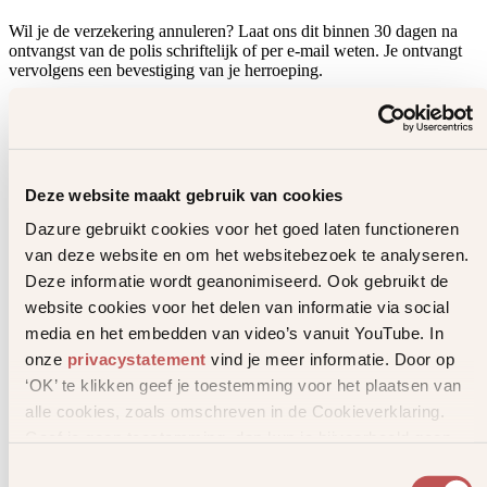
Wil je de verzekering annuleren? Laat ons dit binnen 30 dagen na
ontvangst van de polis schriftelijk of per e-mail weten. Je ontvangt
vervolgens een bevestiging van je herroeping.
Terugbetaling
Als je de verzekering herroept, wordt eventuele betaalde premie zo
Deze website maakt gebruik van cookies
snel mogelijk teruggestort. Dit gebeurt uiterlijk binnen 14 dagen nadat
wij je herroepingsverzoek hebben verwerkt.
Dazure gebruikt cookies voor het goed laten functioneren
van deze website en om het websitebezoek te analyseren.
Belangrijk om te weten
Deze informatie wordt geanonimiseerd. Ook gebruikt de
website cookies voor het delen van informatie via social
het herroepingsrecht geldt alleen binnen de wettelijke termijn van 30
media en het embedden van video’s vanuit YouTube. In
dagen
onze
privacystatement
vind je meer informatie. Door op
eventuele dekking die in de tussentijd al is ingegaan kan naar rato
‘OK’ te klikken geef je toestemming voor het plaatsen van
worden verrekend
na de herroeping wordt de verzekering als nooit afgesloten
alle cookies, zoals omschreven in de Cookieverklaring.
beschouwd
Geef je geen toestemming, dan kun je bijvoorbeeld geen
als de herroeping is verwerkt, en je wilt alsnog deze verzekering, dan
video’s bekijken.
kun je contact opnemen met je adviseur om een nieuwe aanvraag in t
Toestemmingsselectie
doen