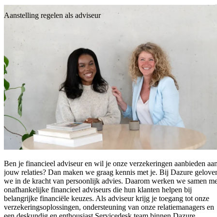
Direct naar de inhoud
MENU
Aanstelling regelen als adviseur
Ben je financieel adviseur en wil je onze verzekeringen aanbieden aa
jouw relaties? Dan maken we graag kennis met je. Bij Dazure gelove
we in de kracht van persoonlijk advies. Daarom werken we samen me
onafhankelijke financieel adviseurs die hun klanten helpen bij
belangrijke financiële keuzes. Als adviseur krijg je toegang tot onze
verzekeringsoplossingen, ondersteuning van onze relatiemanagers en
een deskundig en enthousiast Servicedesk team binnen Dazure.