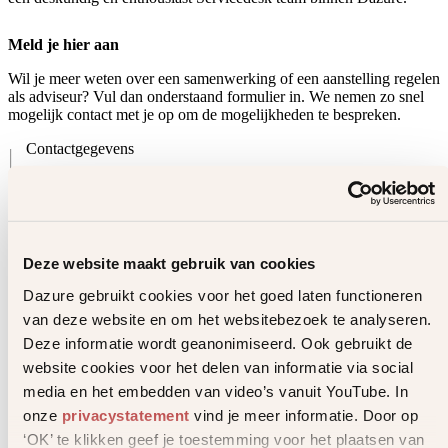
Meld je hier aan
Wil je meer weten over een samenwerking of een aanstelling regelen
als adviseur? Vul dan onderstaand formulier in. We nemen zo snel
mogelijk contact met je op om de mogelijkheden te bespreken.
Contactgegevens
Voornaam
*
Achternaam
*
Bedrijfsnaam
*
Deze website maakt gebruik van cookies
E-mailadres
*
Dazure gebruikt cookies voor het goed laten functioneren
van deze website en om het websitebezoek te analyseren.
Telefoonnummer
*
Deze informatie wordt geanonimiseerd. Ook gebruikt de
website cookies voor het delen van informatie via social
Adresgegevens
media en het embedden van video’s vanuit YouTube. In
Straatnaam en huisnummer / Postbus
*
onze
privacystatement
vind je meer informatie. Door op
Postcode
*
‘OK’ te klikken geef je toestemming voor het plaatsen van