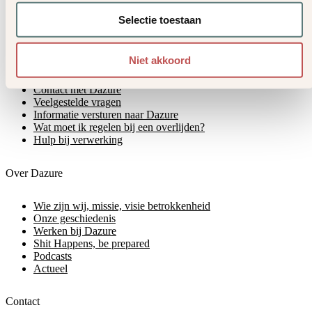
Dazure Lastenbeschermer AO-WW
Selectie toestaan
Hulp & contact
Niet akkoord
Meest voorkomende wijzigingen
Contact met Dazure
Veelgestelde vragen
Informatie versturen naar Dazure
Wat moet ik regelen bij een overlijden?
Hulp bij verwerking
Over Dazure
Wie zijn wij, missie, visie betrokkenheid
Onze geschiedenis
Werken bij Dazure
Shit Happens, be prepared
Podcasts
Actueel
Contact