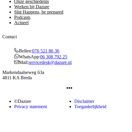
Onze geschiedenis
Werken bij Dazure
Shit Happens, be prepared
Podcasts
Actueel
Contact
Bellen:
076 521 86 36
WhatsApp:
06 308 792 25
Mail:
servicedesk@dazure.nl
Markendaalseweg 63a
4811 KA Breda
©Dazure
Disclaimer
Privacy statement
Toegankelijkheid