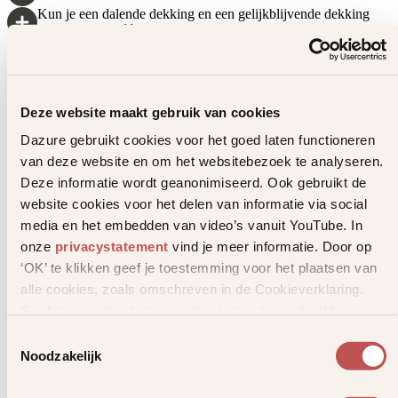
Kun je een dalende dekking en een gelijkblijvende dekking
combineren in één polis aanvraag?
Premie en betaling
Wanneer wordt mijn premie geïncasseerd?
Deze website maakt gebruik van cookies
Wat moet ik doen als een premie niet is afgeschreven?
Dazure gebruikt cookies voor het goed laten functioneren
Kan ik mijn rekeningnummer wijzigen?
van deze website en om het websitebezoek te analyseren.
Deze informatie wordt geanonimiseerd. Ook gebruikt de
Waarom ontvang ik een jaaroverzicht?
website cookies voor het delen van informatie via social
Waarom betaal je soms meer premie, ook al ben je niet ziek?
media en het embedden van video’s vanuit YouTube. In
Niet rokerskorting
onze
privacystatement
vind je meer informatie. Door op
‘OK’ te klikken geef je toestemming voor het plaatsen van
Contact en service
alle cookies, zoals omschreven in de Cookieverklaring.
Geef je geen toestemming, dan kun je bijvoorbeeld geen
Hoe kan ik contact opnemen met Dazure?
video’s bekijken.
Toestemmingsselectie
Kan ik ook contact opnemen met mijn financieel adviseur?
Noodzakelijk
Waar kan ik een klacht indienen?