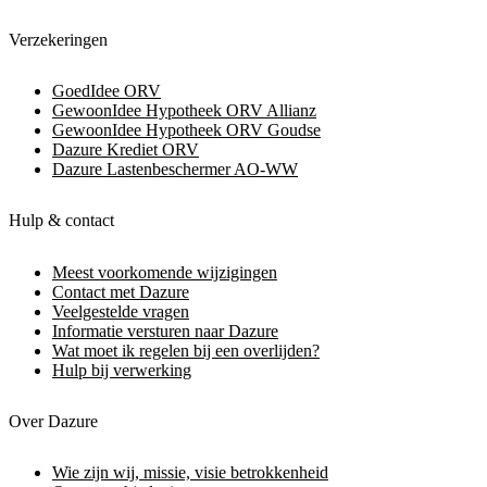
Verzekeringen
GoedIdee ORV
GewoonIdee Hypotheek ORV Allianz
GewoonIdee Hypotheek ORV Goudse
Dazure Krediet ORV
Dazure Lastenbeschermer AO-WW
Hulp & contact
Meest voorkomende wijzigingen
Contact met Dazure
Veelgestelde vragen
Informatie versturen naar Dazure
Wat moet ik regelen bij een overlijden?
Hulp bij verwerking
Over Dazure
Wie zijn wij, missie, visie betrokkenheid