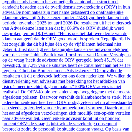
hypotheekadviseurs in het zonnetje die aantoonbaar structureel
aandacht besteden aan de overlijdensrisicoverzekering (ORV) in hun
advies.De nominaties zijn met name gebaseerd op onafhankelijke
klantenreviews bij Advieskeuze, onder 2748 hypotheekklanten in de
periode november 2025 tot april 2026.De resultaten uit het onderzoek
van Advieskeuze laten zien dat bij 66,9% de ORV duidelijk werd
besproken, en bij 18,1% niet. “Het is positief dat twee derde van de
klanten aangeeft dat de ORV goed wordt besproken. Tegelijkertijd is
het zorgelijk dat dit bij bijna één op de vijf klanten helemaal niet
gebeurt. Juist daar ligt een belangrijke kans en verantwoordelijkheid
voor de sector,” aldus Patrick van Loosbroek van Dazure.Vervolgens
op de vraag 'heeft de adviseur de ORV geregeld' heeft 45,1% dat
bevestigd. In 7,2% van de situaties heeft de consument aan het zelf te
regelen. Christian Bouter namens Advieskeuze: “De opvallende
resultaten uit dit onderzoek hebben ons doen nadenken. We willen de
dienstverlening van adviseurs met betrekking tot het afdekken van
risico’s meer inzichtelijk gaan maken.”100% ORV-advies is niet
realistischDe ORV-Koploper is niet simpelweg degene met de meeste
afgesloten polissen. Daarvoor verschilt de klantbehoefte te sterk. Niet
iedere huizenkoper heeft een ORV nodig, zeker niet nu alleenstaande
een steeds groter deel van de hypotheekmarkt vormen. Daardoor laat
het aantal afgesloten verzekeringen zich moeilijk één-op-één vertalen
naar advieskwaliteit. Geen enkele adviseur komt uit op honderd
procent ORV; de vraag is juist wie de verzekering consequent
bespreekt zodra de persoonlijke situatie daarom vraagt. Op basis van