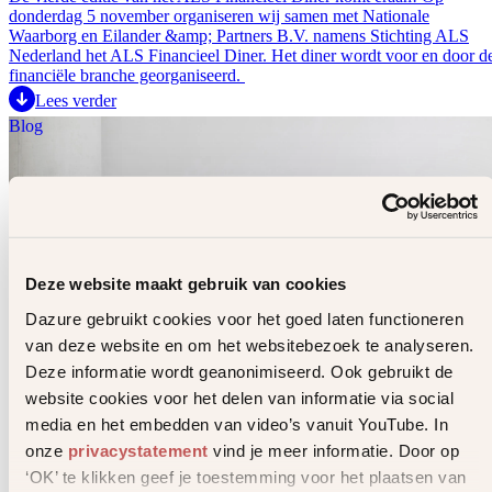
donderdag 5 november organiseren wij samen met Nationale
Waarborg en Eilander &amp; Partners B.V. namens Stichting ALS
Nederland het ALS Financieel Diner. Het diner wordt voor en door d
financiële branche georganiseerd.
Lees verder
Blog
Deze website maakt gebruik van cookies
Dazure gebruikt cookies voor het goed laten functioneren
van deze website en om het websitebezoek te analyseren.
Deze informatie wordt geanonimiseerd. Ook gebruikt de
website cookies voor het delen van informatie via social
media en het embedden van video’s vanuit YouTube. In
onze
privacystatement
vind je meer informatie. Door op
Algoritmische medische acceptatie met AI
‘OK’ te klikken geef je toestemming voor het plaatsen van