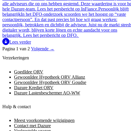
alle adviseurs die op ons hebben gestemd. Deze waardering is voor he
hele Dazure-team. Lees het persbericht op InFiance.Persoonlijk blijft
belangrijkIn het DFO-onderzoek scoorden we het hoogst op “vaste
contactpersoon”. En dat past precies bij hoe wij graag werken:
persoonlijk, betrokken en dichtbij de adviseur. Juist nu de markt steed
digitaler wordt, blijven korte lijnen en echte aandacht voor ons
belangrijk. Lees het persbericht op DFO.
Lees verder
Pagina 1 van 2
Volgende →
Verzekeringen
GoedIdee ORV
GewoonIdee Hypotheek ORV Allianz
GewoonIdee Hypotheek ORV Goudse
Dazure Krediet ORV
Dazure Lastenbeschermer AO-WW
Hulp & contact
Meest voorkomende wijzigingen
Contact met Dazure
Veelgestelde vragen