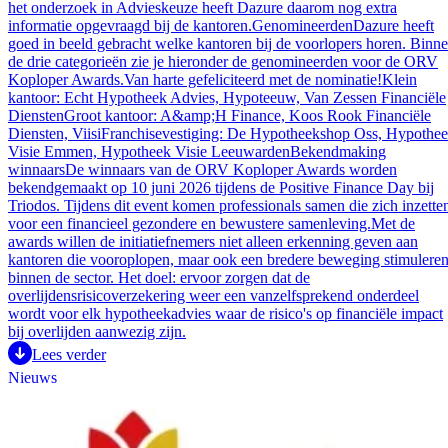
het onderzoek in Advieskeuze heeft Dazure daarom nog extra
informatie opgevraagd bij de kantoren.GenomineerdenDazure heeft
goed in beeld gebracht welke kantoren bij de voorlopers horen. Binn
de drie categorieën zie je hieronder de genomineerden voor de ORV
Koploper Awards.Van harte gefeliciteerd met de nominatie!Klein
kantoor: Echt Hypotheek Advies, Hypoteeuw, Van Zessen Financiële
DienstenGroot kantoor: A&amp;H Finance, Koos Rook Financiële
Diensten, ViisiFranchisevestiging: De Hypotheekshop Oss, Hypothe
Visie Emmen, Hypotheek Visie LeeuwardenBekendmaking
winnaarsDe winnaars van de ORV Koploper Awards worden
bekendgemaakt op 10 juni 2026 tijdens de Positive Finance Day bij
Triodos. Tijdens dit event komen professionals samen die zich inzette
voor een financieel gezondere en bewustere samenleving.Met de
awards willen de initiatiefnemers niet alleen erkenning geven aan
kantoren die vooroplopen, maar ook een bredere beweging stimulere
binnen de sector. Het doel: ervoor zorgen dat de
overlijdensrisicoverzekering weer een vanzelfsprekend onderdeel
wordt voor elk hypotheekadvies waar de risico's op financiële impact
bij overlijden aanwezig zijn.
Lees verder
Nieuws