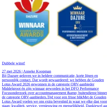
Dubbele winst!
27 mei 2026 | Anneke Koopman
Bij Dazure geloven we in heldere communicatie, korte lijnen en
persoonlijk contact. Dat wordt gewaardeerd: we hebben de Gouden
Lotus Award 2026 gewonnen in de categorie ORV-aanbieder
Middelgroot én zijn winnaar geworden in het DFO Performance
Focusonderzoek over accountmanagement &amp; buitendienst binne
de categorie ORV-aanbieders.Tijd voor een frisse blikMet de Gouden
Lotus Award voelen we ons extra bevestigd in waar we elke dag voor
staan: kwaliteit, service, vernieuwing en menselijkheid. Dankjewel aa