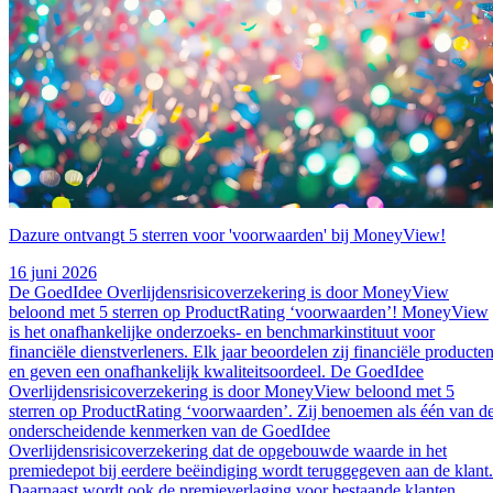
Dazure ontvangt 5 sterren voor 'voorwaarden' bij MoneyView!
16 juni 2026
De GoedIdee Overlijdensrisicoverzekering is door MoneyView
beloond met 5 sterren op ProductRating ‘voorwaarden’! MoneyView
is het onafhankelijke onderzoeks- en benchmarkinstituut voor
financiële dienstverleners. Elk jaar beoordelen zij financiële producte
en geven een onafhankelijk kwaliteitsoordeel. De GoedIdee
Overlijdensrisicoverzekering is door MoneyView beloond met 5
sterren op ProductRating ‘voorwaarden’. Zij benoemen als één van d
onderscheidende kenmerken van de GoedIdee
Overlijdensrisicoverzekering dat de opgebouwde waarde in het
premiedepot bij eerdere beëindiging wordt teruggegeven aan de klant.
Daarnaast wordt ook de premieverlaging voor bestaande klanten