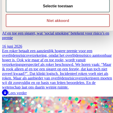
Selectie toestaan
Niet akkoord
Af en toe een sigaret, wat ‘social smoking’ betekent voor risico’s en
premie
16 juni 2026
Een roker betaalt een aanzienlijk hogere premie voor een
overlijdensrisicoverzekering, omdat het overlijdensrisico aantoonbaar
hoger is. Ook wie maar af en toe rookt, wordt vanuit
verzekeringsperspectief als roker beschouwd. We horen vaak: “Maar
ik rook alleen af en toe een sigaret op een feestje, dat kan toch niet
zoveel kwaad?”. Dat klinkt logisch. Incidenteel roken voelt niet als
roken. Maar als aanbieder van overlijdensrisicoverzekeringen moeten
wij dit zorgvuldig en op basis van feiten beoordelen. En de
wetenschap laat ons daarin weinig ruimte.
Lees verder
Nieuws