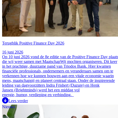
Terugblik Positive Finance Day 2026
16 juni 2026
Op 10 juni 2026 vond de 8e editie van de Positive Finance Day plaats
die wij weer samen met MaatschapWij mochten organiseren. Dit keer
in het prachtige, duurzame pand van Triodos Bank. Hier kwamen
financiële professionals, ondernemers en veranderaars samen om te
verkennen hoe we kunnen bouwen aan een vitale economie waarin
mens, maatschappij en planeet centraal staan. Onder de inspirerende
leiding van dagvoorzitters Indra Frishert (Dazure) en Henk
Jansen (Brightminds) werd het een middag vol
energie, humor, verdieping en verbinding.
Lees verder
Nieuws