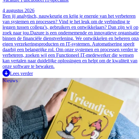
4 augustus 2026
Ben jij analytisch, nauwkeurig en krijg je energie van het verbeteren
van systemen en processen? Vind je het leuk om de verbinding te
leggen tussen collega’s, gebruikers en ontwikkelaars? Dan zijn wij op
zoek naar jou.Dazure is een ondernemende en innovatieve organisatie
binnen de financiële dienstverlening. We ontwikkelen en beheren onz
eigen verzekeringsproducten en IT-systemen. Automatisering speelt
daarbij een belangrijke rol. Om onze systemen en processen verder te
verbeteren, zoeken wij een Functioneel IT-medewerker die wensen
kan vertalen naar duidelijke oplossingen en helpt om de kwaliteit van
onze software te bewaken.
Lees verder
Nieuws