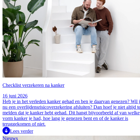
Checklist verzekeren na kanker
16 juni 2026
Heb je in het verleden kanker gehad en ben je daarvan genezen? Wil 
nu een overlijdensrisicoverzekering afsluiten? Dan hoef je niet altijd t
melden dat je kanker hebt gehad. Dit hangt bijvoorbeeld af van welke
vorm kanker je had, hoe lang je genezen bent en of de kanker is
teruggekomen of niet.
Lees verder
Nieuws