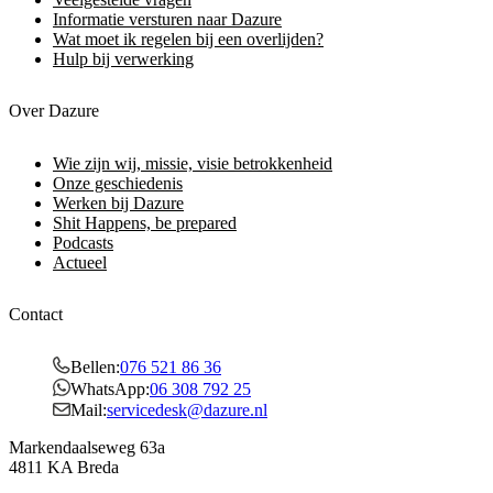
Informatie versturen naar Dazure
Wat moet ik regelen bij een overlijden?
Hulp bij verwerking
Over Dazure
Wie zijn wij, missie, visie betrokkenheid
Onze geschiedenis
Werken bij Dazure
Shit Happens, be prepared
Podcasts
Actueel
Contact
Bellen:
076 521 86 36
WhatsApp:
06 308 792 25
Mail:
servicedesk@dazure.nl
Markendaalseweg 63a
4811 KA Breda