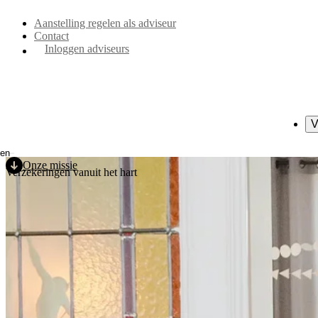
Direct naar de inhoud
Aanstelling regelen als adviseur
Contact
Inloggen adviseurs
V
en
Onze missie
Verzekeringen vanuit het hart