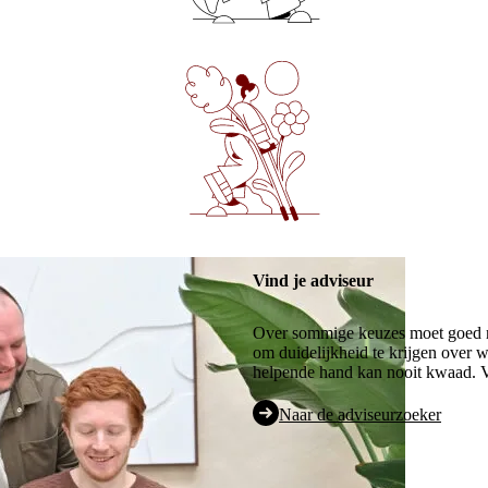
Vind je adviseur
Over sommige keuzes moet goed n
om duidelijkheid te krijgen over wa
helpende hand kan nooit kwaad. Vi
Naar de adviseurzoeker