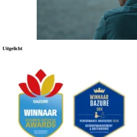
Als helden stilvallen
Uitgelicht
Een korte inspirerende film over verlies en
veerkracht
Bekijk video