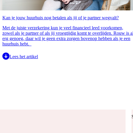
Kan je jouw huurhuis nog betalen als jij of je partner wegvalt?
Met de juiste verzekering kun je veel financieel leed voorkomen,
zowel als je partner of als jij vroegtijdig komt te overlijden. Rouw is a
erg genoeg, daar wil je geen extra zorgen bovenop hebben als je een
huurhuis hebt.
Lees het artikel