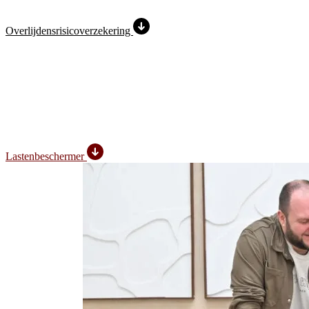
Overlijdens­risico­verzekering
Lastenbeschermer