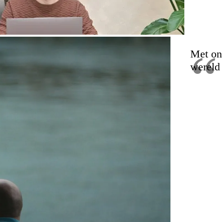
Met on
wereld