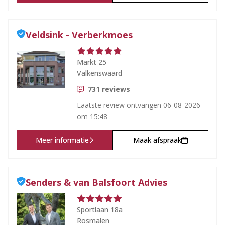
Veldsink - Verberkmoes
Markt 25
Valkenswaard
731
reviews
Laatste review ontvangen
06-08-2026
om 15:48
Meer informatie
Maak afspraak
Senders & van Balsfoort Advies
Sportlaan 18a
Rosmalen