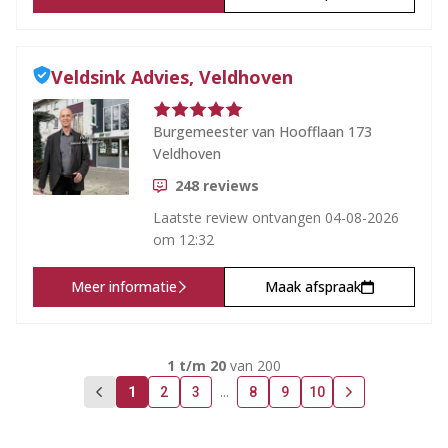
Veldsink Advies, Veldhoven
Burgemeester van Hoofflaan 173
Veldhoven
248
reviews
Laatste review ontvangen
04-08-2026
om 12:32
Meer informatie
Maak afspraak
1
t/m
20
van
200
...
1
2
3
8
9
10