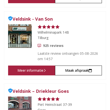
Veldsink - Van Son
Wilhelminapark 14B
Tilburg
925
reviews
Laatste review ontvangen
05-08-2026
om 14:57
Meer informatie
Maak afspraak
Veldsink – Driekleur Goes
Piet Heinstraat 37-39
Goes