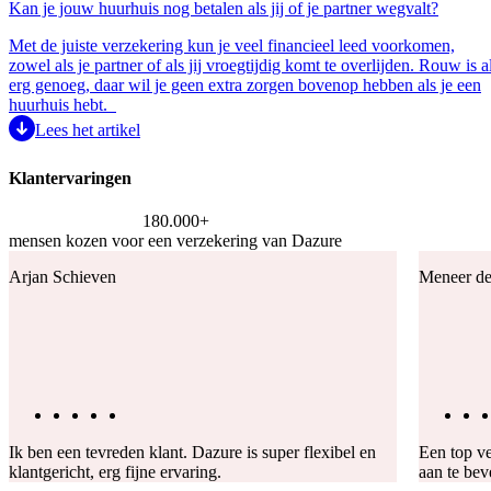
Kan je jouw huurhuis nog betalen als jij of je partner wegvalt?
Met de juiste verzekering kun je veel financieel leed voorkomen,
zowel als je partner of als jij vroegtijdig komt te overlijden. Rouw is a
erg genoeg, daar wil je geen extra zorgen bovenop hebben als je een
huurhuis hebt.
Lees het artikel
Klantervaringen
180.000+
mensen kozen voor een verzekering van Dazure
Arjan Schieven
Meneer de
Ik ben een tevreden klant. Dazure is super flexibel en
Een top ve
klantgericht, erg fijne ervaring.
aan te bev