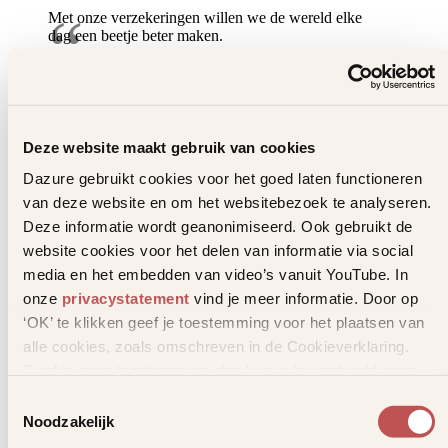
Als helden stilvallen
Met onze verzekeringen willen we de wereld elke
dag een beetje beter maken.
Een korte inspirerende film over verlies
en veerkracht
Uitgelicht
Bekijk video
Deze website maakt gebruik van cookies
Dazure gebruikt cookies voor het goed laten functioneren
van deze website en om het websitebezoek te analyseren.
Deze informatie wordt geanonimiseerd. Ook gebruikt de
website cookies voor het delen van informatie via social
media en het embedden van video’s vanuit YouTube. In
onze
privacystatement
vind je meer informatie. Door op
‘OK’ te klikken geef je toestemming voor het plaatsen van
alle cookies, zoals omschreven in de Cookieverklaring.
Geef je geen toestemming, dan kun je bijvoorbeeld geen
video’s bekijken.
Toestemmingsselectie
Noodzakelijk