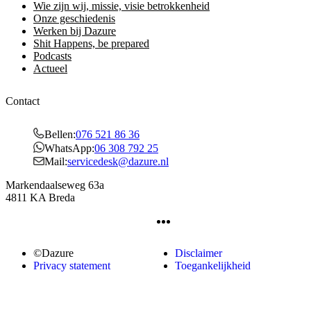
Wie zijn wij, missie, visie betrokkenheid
Onze geschiedenis
Werken bij Dazure
Shit Happens, be prepared
Podcasts
Actueel
Contact
Bellen:
076 521 86 36
WhatsApp:
06 308 792 25
Mail:
servicedesk@dazure.nl
Markendaalseweg 63a
4811 KA Breda
©Dazure
Disclaimer
Privacy statement
Toegankelijkheid