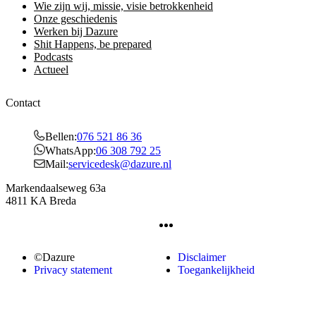
Wie zijn wij, missie, visie betrokkenheid
Onze geschiedenis
Werken bij Dazure
Shit Happens, be prepared
Podcasts
Actueel
Contact
Bellen:
076 521 86 36
WhatsApp:
06 308 792 25
Mail:
servicedesk@dazure.nl
Markendaalseweg 63a
4811 KA Breda
©Dazure
Disclaimer
Privacy statement
Toegankelijkheid