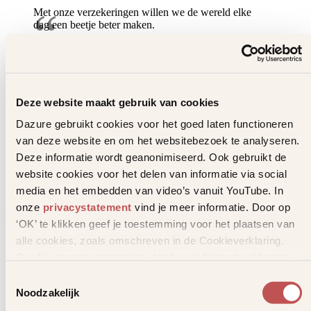
Als helden stilvallen
Met onze verzekeringen willen we de wereld elke
dag een beetje beter maken.
Een korte inspirerende film over verlies
en veerkracht
Uitgelicht
Bekijk video
Deze website maakt gebruik van cookies
Dazure gebruikt cookies voor het goed laten functioneren
van deze website en om het websitebezoek te analyseren.
Deze informatie wordt geanonimiseerd. Ook gebruikt de
website cookies voor het delen van informatie via social
media en het embedden van video’s vanuit YouTube. In
onze
privacystatement
vind je meer informatie. Door op
‘OK’ te klikken geef je toestemming voor het plaatsen van
alle cookies, zoals omschreven in de Cookieverklaring.
Geef je geen toestemming, dan kun je bijvoorbeeld geen
video’s bekijken.
Toestemmingsselectie
Noodzakelijk