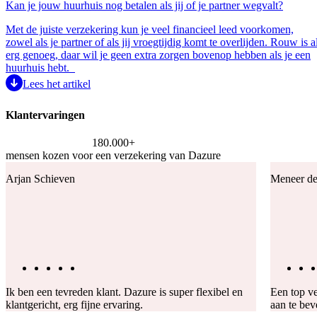
Kan je jouw huurhuis nog betalen als jij of je partner wegvalt?
Met de juiste verzekering kun je veel financieel leed voorkomen,
zowel als je partner of als jij vroegtijdig komt te overlijden. Rouw is a
erg genoeg, daar wil je geen extra zorgen bovenop hebben als je een
huurhuis hebt.
Lees het artikel
Klantervaringen
180.000+
mensen kozen voor een verzekering van Dazure
Arjan Schieven
Meneer de
Ik ben een tevreden klant. Dazure is super flexibel en
Een top ve
klantgericht, erg fijne ervaring.
aan te bev