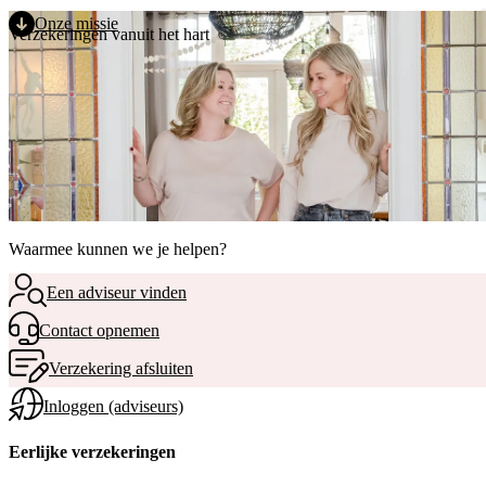
Direct naar de inhoud
MENU
Onze missie
Verzekeringen vanuit het hart
Waarmee kunnen we je helpen?
Een adviseur vinden
Contact opnemen
Verzekering afsluiten
Inloggen (adviseurs)
Eerlijke verzekeringen