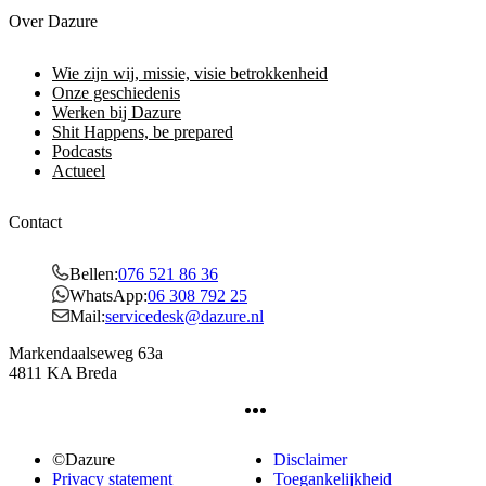
Over Dazure
Wie zijn wij, missie, visie betrokkenheid
Onze geschiedenis
Werken bij Dazure
Shit Happens, be prepared
Podcasts
Actueel
Contact
Bellen:
076 521 86 36
WhatsApp:
06 308 792 25
Mail:
servicedesk@dazure.nl
Markendaalseweg 63a
4811 KA Breda
©Dazure
Disclaimer
Privacy statement
Toegankelijkheid