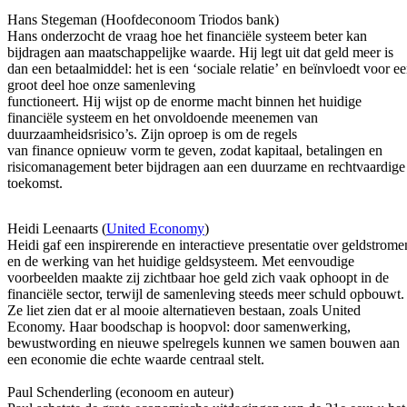
Hans Stegeman (Hoofdeconoom Triodos bank)
Hans onderzocht de vraag hoe het financiële systeem beter kan
bijdragen aan maatschappelijke waarde. Hij legt uit dat geld meer is
dan een betaalmiddel: het is een ‘sociale relatie’ en beïnvloedt voor e
groot deel hoe onze samenleving
functioneert. Hij wijst op de enorme macht binnen het huidige
financiële systeem en het onvoldoende meenemen van
duurzaamheidsrisico’s. Zijn oproep is om de regels
van finance opnieuw vorm te geven, zodat kapitaal, betalingen en
risicomanagement beter bijdragen aan een duurzame en rechtvaardige
toekomst.
Heidi Leenaarts (
United Economy
)
Heidi gaf een inspirerende en interactieve presentatie over geldstrome
en de werking van het huidige geldsysteem. Met eenvoudige
voorbeelden maakte zij zichtbaar hoe geld zich vaak ophoopt in de
financiële sector, terwijl de samenleving steeds meer schuld opbouwt.
Ze liet zien dat er al mooie alternatieven bestaan, zoals United
Economy. Haar boodschap is hoopvol: door samenwerking,
bewustwording en nieuwe spelregels kunnen we samen bouwen aan
een economie die echte waarde centraal stelt.
Paul Schenderling (econoom en auteur)