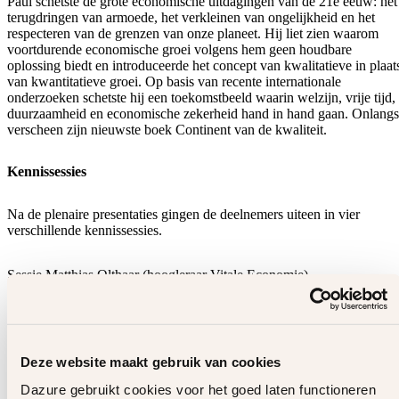
Paul schetste de grote economische uitdagingen van de 21e eeuw: het
terugdringen van armoede, het verkleinen van ongelijkheid en het
respecteren van de grenzen van onze planeet. Hij liet zien waarom
voortdurende economische groei volgens hem geen houdbare
oplossing biedt en introduceerde het concept van kwalitatieve in plaat
van kwantitatieve groei. Op basis van recente internationale
onderzoeken schetste hij een toekomstbeeld waarin welzijn, vrije tijd,
duurzaamheid en economische zekerheid hand in hand gaan. Onlangs
verscheen zijn nieuwste boek Continent van de kwaliteit.
Kennissessies
Na de plenaire presentaties gingen de deelnemers uiteen in vier
verschillende kennissessies.
Sessie Matthias Olthaar (hoogleraar Vitale Economie)
Matthias stelde de vraag centraal: wat verstaan we onder rijkdom en
succes? Succes wordt vaak gekoppeld aan geld en groei, terwijl
menselijke behoeften veel breder zijn. In een interactieve sessie ging
hij hierover in gesprek. We kunnen ‘succes’
herdefiniëren met ecologische, sociale, inclusieve waarden, en
Deze website maakt gebruik van cookies
woorden zoals trots en collegialiteit. Met een kleine verandering bij
jezelf kan uiteindelijk een grote verschuiving plaatsvinden. Hij noem
Dazure gebruikt cookies voor het goed laten functioneren