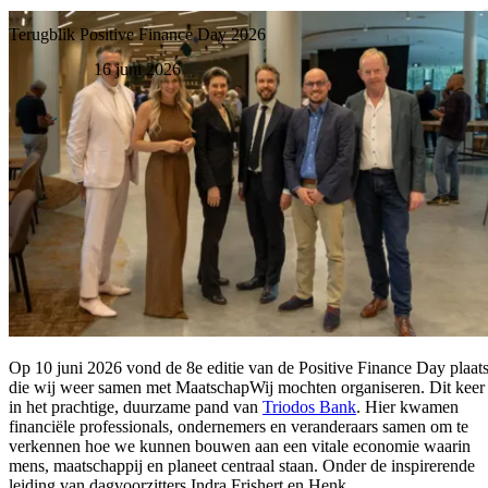
Direct naar de inhoud
MENU
Terugblik Positive Finance Day 2026
16 juni 2026
Op 10 juni 2026 vond de 8e editie van de Positive Finance Day plaats
die wij weer samen met MaatschapWij mochten organiseren. Dit keer
in het prachtige, duurzame pand van
Triodos Bank
. Hier kwamen
financiële professionals, ondernemers en veranderaars samen om te
verkennen hoe we kunnen bouwen aan een vitale economie waarin
mens, maatschappij en planeet centraal staan. Onder de inspirerende
leiding van dagvoorzitters Indra Frishert en Henk