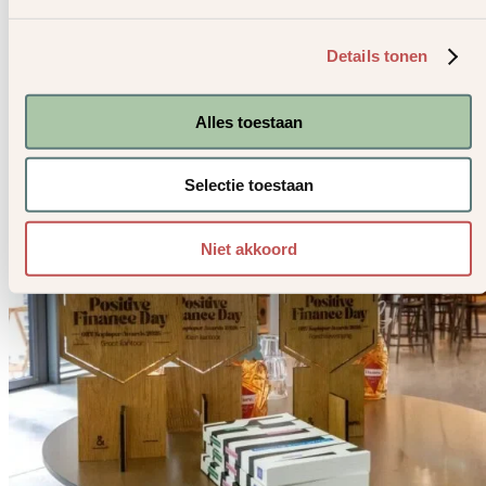
Martin ging in op de rol van geld in de samenleving en de invloed
daarvan op ons dagelijks leven. Hij schetste hoe economische regels 
financiële structuren doorwerken in thema’s als werkdruk, kosten van
Details tonen
levensonderhoud en maatschappelijke ongelijkheid. Daarbij nodigde
hij het publiek uit om kritisch na te denken over de manier waarop on
huidige systeem is ingericht. Ook stond hij stil bij de vraag of andere
Alles toestaan
spelregels kunnen bijdragen aan een eerlijkere, menselijkere en beter
functionerende samenleving. De lezing had een toegankelijke en
hoopvolle insteek en moedigde aan om nieuwe perspectieven op geld
Selectie toestaan
en maatschappelijke keuzes te verkennen.
Niet akkoord